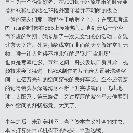
自己为一个伪爱好者。在2001狮子座流星雨的时候穿
着棉袄孤独的站在38楼外面守着并不明朗的夜空
（我的室友们那一晚都在干啥啊？？）；在惠更斯撞
向Titan的时候在BBS上凑凑热闹。直到最后一个空
而不虚的学期，我参加了一次天文协会的活动，参观
北京天文馆。外表抽象成空间曲面的天文新馆空洞无
物，唯一让人觉得不虚此行的是"3d宇宙剧场"——
也就是穹幕电影。五年之间，科技发展日新月异，视
频技术突飞猛进。NASA制作的片子给人置身浩瀚空
间，在亿万光年的空间穿梭的美好享受。至今还清楚
的记得镜头从深海海底不断上升突破海面，飞出地
球，太阳系，第三旋臂，穿过厚厚的紫色星云伸展到
系外空间的舒畅感觉。太美了。
半年之后，来到美利坚，当了资本主义社会的蛀虫。
本来打算买台式机省下的钱买一台望远镜。