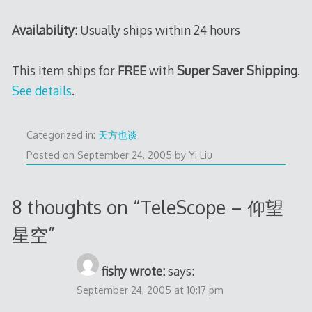
Availability:
Usually ships within 24 hours
This item ships for
FREE
with
Super Saver Shipping
.
See details
.
Categorized in:
天方也谈
Posted on
September 24, 2005
by
Yi Liu
8 thoughts on “
TeleScope – 仰望
星空
”
fishy wrote:
says:
September 24, 2005 at 10:17 pm