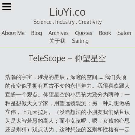
Skip
LiuYi.co
to
content
Science . Industry . Creativity
About Me
Blog
Archives
Quotes
Book
Salon
关于我
Sailing
TeleScope – 仰望星空
浩瀚的宇宙，璀璨的星辰，深邃的空间……我们头顶
的夜空似乎拥有亘古不变的永恒魅力。我很喜欢跟人
宣扬一个观点。仰望星空的小男孩大致分为两种：一
种是想做天文学家，用望远镜观测；另一种则想做杨
立伟，上九天揽月。（没啥想法的小朋友我们姑且认
为是大智若愚的高人；而小女孩呢，嗯，女孩的心思
还是别猜）观点认为，这种想法的区别和性格有一定