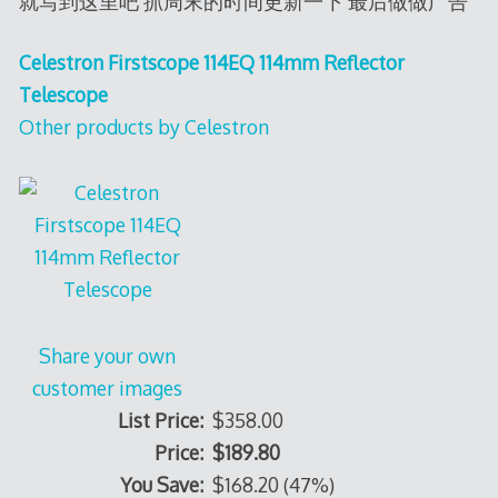
就写到这里吧 抓周末的时间更新一下 最后做做广告
Celestron Firstscope 114EQ 114mm Reflector
Telescope
Other products by Celestron
Share your own
customer images
List Price:
$358.00
Price:
$189.80
You Save:
$168.20 (47%)