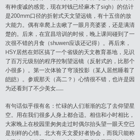
有种虔诚的感觉，现在对钱已经麻木了sigh）的估计
是200mm口径的折射式天文望远镜，有十五倍的放
大能力。偶有幸爬上去瞅了一眼月亮婆婆，还是满清
楚的。后来，在宜昌培训的时候，晚上课间碰到了一
次很不错的月食（shuwen应该还记得）。再后来，
HSY居然在郊区搞了一个省级的天文教育基地，见识
了百万元级别的程序控制望远镜（反射式的，比那个
小很多）。第一次体验了穹顶投影（某人居然睡着了
皑皑）。参观那天（高二？）心情很不错，也许是因
为还看到了不少美女……
有句话似乎很有名：忙碌的人们渐渐的忘了去仰望星
空。用在我们很多人身上都合适。相信和小时相比，
大家晚上在校园里匆匆走过时偶尔抬头望一眼天空已
是别样的心情。北大有天文爱好者协会，而我只能称