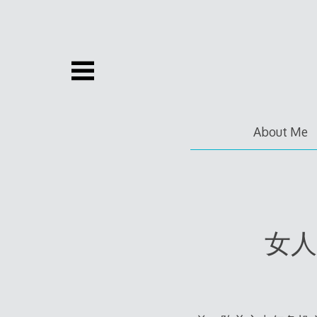
Skip
to
content
About Me
女人