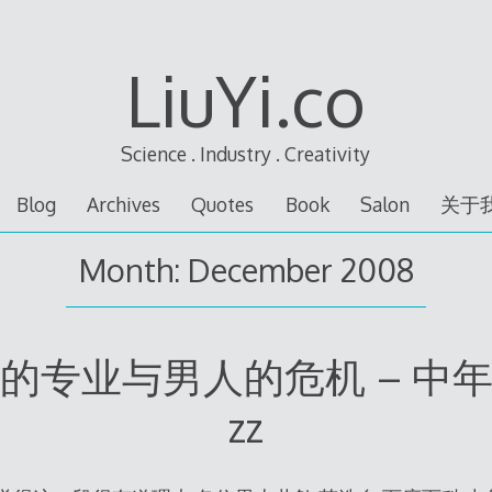
LiuYi.co
Science . Industry . Creativity
Blog
Archives
Quotes
Book
Salon
关于
Month:
December 2008
的专业与男人的危机 – 中
zz