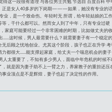
觉得这一段很有道理 与各位男士共勉 节选自 百度百科 中
，正是女人40多岁的下岗期———如果，她没有专业的
有专业，是一个致命伤。年轻时无 所谓，给年轻姑娘的工
等等，干什么都可以。然而女人到了中年，只有专业过硬
，家庭可能要经过一个非常困难的时期，比如做丈夫的
敷出……这时候，男人最需要什么？就需要妻子有一个稳定
全无后顾之忧地创业。尤其这个阶段，孩子也正在升学 考
精力都很大……能支撑起家庭，给丈夫一个喘息机会的妻
人太重要了，不知有多少男人，面临中年危机的时候不
了，就是因为妻子助不上一臂之力，养家教子的重担还压
的事业顶点是不是辉煌，妻子也起了决定性的作用。