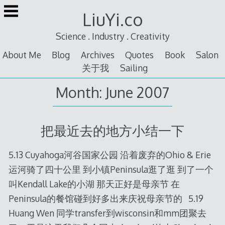
Skip
LiuYi.co
to
content
Science . Industry . Creativity
About Me
Blog
Archives
Quotes
Book
Salon
关于我
Sailing
Month:
June 2007
把最近去的地方小结一下
5.13 Cuyahoga河谷国家公园 沿着废弃的Ohio & Erie
运河骑了四十公里 到小镇Peninsula逛了逛 到了一个
叫Kendall Lake的小湖 那天正好是母亲节 在
Peninsula的餐馆碰到好多出来庆祝母亲节的 5.19
Huang Wen 同学transfer到wisconsin和mm团聚去