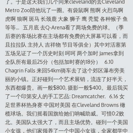
了。于是这天我们几个同来cleveland的去Cleveland
Metro Zoo陪他玩了一圈。有袋鼠啊 熊啊 火烈鸟啊
虎啊 狼啊 斑马 长颈鹿 大象 狮子 鹰 秃鹫 各种猴子 鱼
等等… 五月底 去Q-Arena看了两场免费的球。（季
后赛的客场比赛在主场都有免费的大屏幕可以看，而
且拉拉队 主持人 吉祥物 节目等俱全）其中对活塞第
五场见证了一个历史时刻 呵呵 两个加时 James拿到
全队所有最后25分（包括加时赛的18分） 6.10
Chagrin Falls 来回54km骑车去了这个郊区瀑布旁美
丽的小镇。正好碰到一个艺术展销，流连了好半天，
东西都爆贵。画一般$800, 摄影一般$400。最后我买
了一个印第安人的手工艺品: Dreamcatcher. 6.16 女
足世界杯热身赛 中国对美国 在Cleveland Browns 橄
榄球场。我们摇着国旗给她们呐喊助威。可惜0:2败
北。美国队太强大了，而且主场优势。碰到一个美国
小女孩，他们家领养了一个中国小女孩，全家都学中