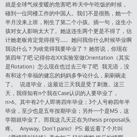
就是全球气候变暖的危害吧 昨天中午吃饭的时候，
碰到一位同楼工作的中国人。我们不是很熟，她一个
半月没来上班，刚生了第二个小孩。插一句，这生小
孩对女人影响太大了。她这连生两个更是不得了，估
计她老板肯定觉得很亏…… 她问我你什么时候毕业啊
我说什么？为啥觉得我要毕业了？ 她答说，你现在
第四年了吧 记得你在XX实验室做Orientation（其实
是Rotation）怎么现在也过去三年了吧 我无语，没
有和这个幸福的健忘的妈妈多争论什么，刷刷碗走
了。 说道毕业，这最近三天我是受了刺激。这三
天，我得知有n个我在Case认识的人要毕业了，
n>6。其中有2个人即将四年毕业；3个人号称四年半
毕业，至少也是五年按期毕业；另外一个是MS，这
学期就毕业了。而我这几天正在为thesis proposal头
疼。 Anyway, Don’t panic! PS: 最近看了个片叫