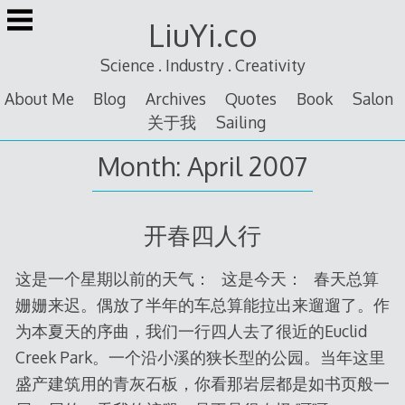
Skip
LiuYi.co
to
content
Science . Industry . Creativity
About Me
Blog
Archives
Quotes
Book
Salon
关于我
Sailing
Month:
April 2007
开春四人行
这是一个星期以前的天气： 这是今天： 春天总算
姗姗来迟。偶放了半年的车总算能拉出来遛遛了。作
为本夏天的序曲，我们一行四人去了很近的Euclid
Creek Park。一个沿小溪的狭长型的公园。当年这里
盛产建筑用的青灰石板，你看那岩层都是如书页般一