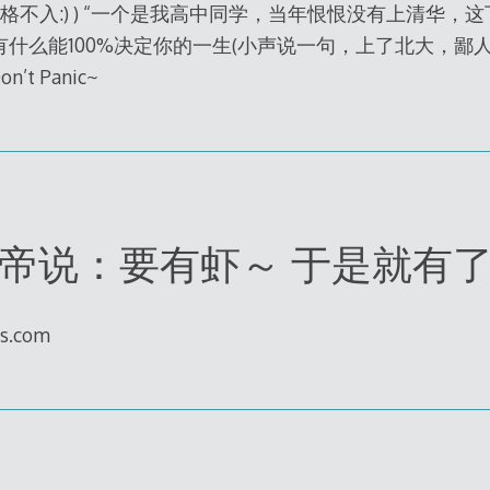
d格格不入:) ) “一个是我高中同学，当年恨恨没有上清华，这
什么能100%决定你的一生(小声说一句，上了北大，鄙人
on’t Panic~
帝说：要有虾～ 于是就有
ss.com