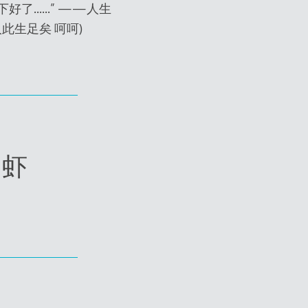
下好了……” ——人生
此生足矣 呵呵)
了虾