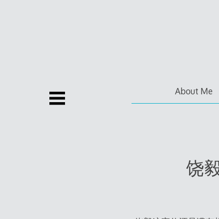
Skip
to
content
About Me
饶毅