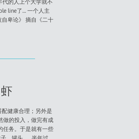
个年代的人上个大学就不
line了… 一个人主
科技自卑论》 摘自《二十
了虾
搭配健康合理；另外是
然做的投入，做完有成
的任务。于是就有一些
子、罐头…… 半年过