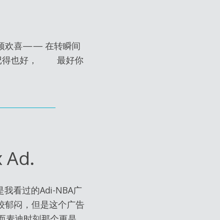
欢喜—— 在转瞬间
你记得也好， 最好你
 Ad.
 可能是我看过的Adi-NBA广
较郁闷，但是这个广告
；而麦迪时刻那个更是