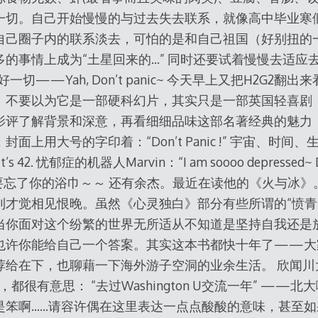
一切。自己开始慢慢的与过去失去联系，就像高中毕业寒
自己圈子内的联系淡去，可怕的是和自己祖国（好别扭的
的事情上成为“土星回来的…” 同时还要试着慢慢去适应
切——Yah, Don’t panic~ 今天早上又把H2G2
。不要以为它是一部硬科幻片，其实只是一部英国轻喜剧
影评了解背景和深意，再看细细品味这部名著经典的魅力：
面上用大号的字印着：“Don’t Panic !” 宇宙、时间
’s 42. 忧郁症的机器人Marvin：“I am soooo depressed~ Do
也不要忘了你的浴巾～～ 还有余杰。最近在读他的《火与冰
到才觉相见恨晚。虽然《心灵独白》部分有些所谓的“愤青”
当你面对这个纷繁的世界无所适从不知道是坚持自我还是
也许你能给自己一个答案。其实这本书都快十年了——大
给在下，也聊藉一下海外游子空洞的业余生活。 欣闻川大今
，都很有意思： “去过Washington U交流一年” ——
是笨啊……请容许偶在这里表达一点点酸酸的意味，甚至如