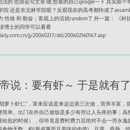
法的 也很会写文章 嗯 想看的自己google一下 其实那
院 还是东北林学院呢？反观现在的高考都快成了assamble 
 性格 和 勤奋；客观上的话就random了 外一篇： 《
读博士的同学可以看看
aily.com.cn/jj/20060217/dd/200602160167.asp
帝说：要有虾～ 于是就有
米胡萝卜虾仁”，算来应该是来这边第三次做，营养丰富，
便简单。出门在外自己做饭是多少有些让人头疼的事；虽
最哈批的时候），但毕竟是费时费力且绝对不会一劳永逸
食物无数、虾(最省事而且美味的肉类)、豆腐、香肠、饺