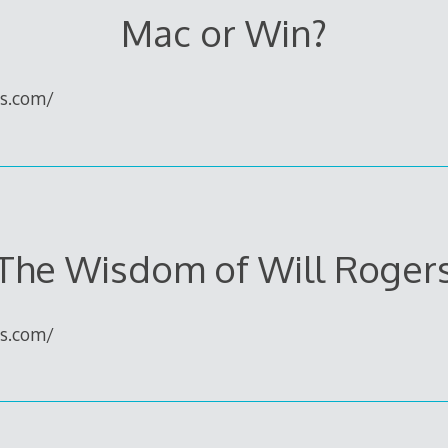
Mac or Win?
ss.com/
The Wisdom of Will Roger
ss.com/