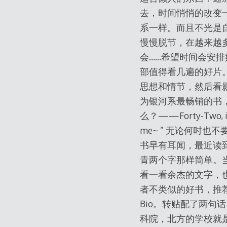
去，时间悄悄的改变
系一样。而且不光是
慢慢脱节，在越来越多
会……希望时间会安排好一
部值得看几遍的好片
思想和情节，然后看
为银河系最畅销的书，封
么？——Forty-Two, it
me~ ” 无论何时
书早有耳闻，最近读
青两个字那样简单。
看一看余杰的文字，
者不类似的好书，推荐
Bio。转贴配了两句话
科院，北方的学校就