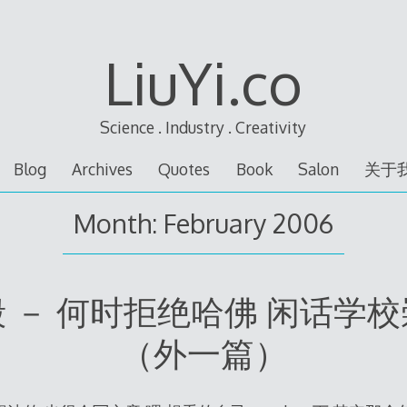
LiuYi.co
Science . Industry . Creativity
Blog
Archives
Quotes
Book
Salon
关于
Month:
February 2006
 － 何时拒绝哈佛 闲话学
（外一篇）