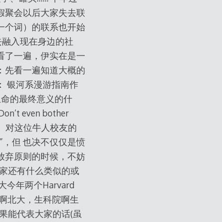
假聚会以后大家失去联
一个词）的联系也开始
去融入现在身边的社
翻出来看了一遍，伊实在是一
：先看一遍知道大概的
 银河系漫游指南作
、生命的最终意义的什
n’t even bother
》。对这位牛人校友的
，但 也决不仅仅是愤
放弃原则的时候，不妨
家还有什么类似的或
年两个Harvard
北大啊北大，生科院啊生
果能代表大家的话(虽