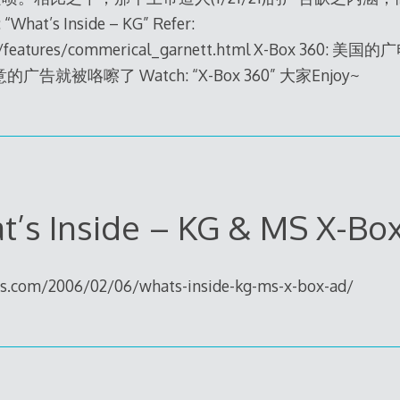
at’s Inside – KG” Refer:
om/features/commerical_garnett.html X-Box 360
就被咯嚓了 Watch: “X-Box 360” 大家Enjoy~
t’s Inside – KG & MS X-Box
ess.com/2006/02/06/whats-inside-kg-ms-x-box-ad/