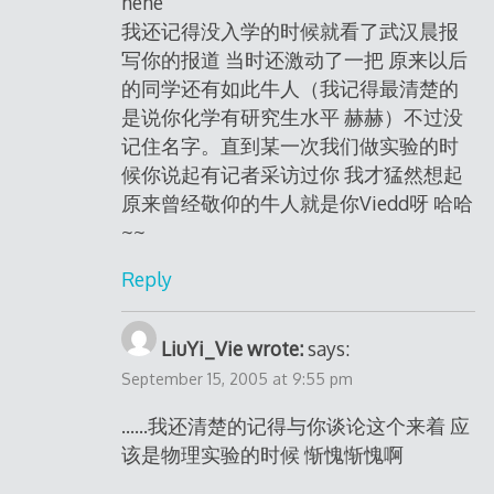
hehe
我还记得没入学的时候就看了武汉晨报
写你的报道 当时还激动了一把 原来以后
的同学还有如此牛人（我记得最清楚的
是说你化学有研究生水平 赫赫）不过没
记住名字。直到某一次我们做实验的时
候你说起有记者采访过你 我才猛然想起
原来曾经敬仰的牛人就是你Viedd呀 哈哈
~~
Reply
LiuYi_Vie wrote:
says:
September 15, 2005 at 9:55 pm
……我还清楚的记得与你谈论这个来着 应
该是物理实验的时候 惭愧惭愧啊