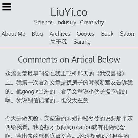
Skip
LiuYi.co
to
content
Science . Industry . Creativity
About Me
Blog
Archives
Quotes
Book
Salon
关于我
Sailing
Comments on Artical Below
这篇文章最早刊登在我上飞机那天的《武汉晨报》
上。我第一次看到文章是找房子的时候新室友告诉我
的。他google出来的，看了文章说小伙子挺不错的
啊。我说别信记者的，也没太在意
今天去做实验，实验室的师姐神秘兮兮的说要那个东
西给我看。我心想才做两周rotation就有礼物纪念
啊。拿出来的就是这篇文章……说没想到你还挺牛的