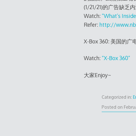
(1/21/21)的广
Watch:
“What’s Insid
Refer:
http://www.nb
X-Box 360: 
Watch:
“X-Box 360”
大家Enjoy~
Categorized in:
E
Posted on
Febru