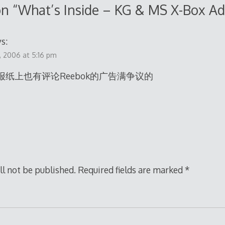
n “
What’s Inside – KG & MS X-Box Ad
s:
, 2006 at 5:16 pm
报纸上也有评论Reebok的广告满争议的
ll not be published.
Required fields are marked
*