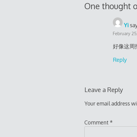
One thought o
Yi
say
February 25
好像这周
Reply
Leave a Reply
Your email address wi
Comment
*