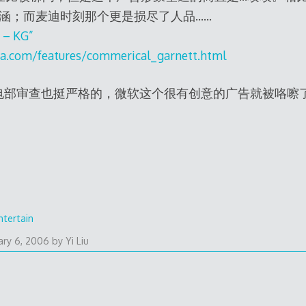
告缺乏内涵；而麦迪时刻那个更是损尽了人品……
e – KG”
a.com/features/commerical_garnett.html
美国的广电部审查也挺严格的，微软这个很有创意的广告就被咯嚓
ntertain
ary 6, 2006
by
Yi Liu