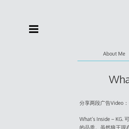
Skip
to
content
About Me
Wha
分享两段广告Video：分
What’s Insid
的品质。虽然狼王现