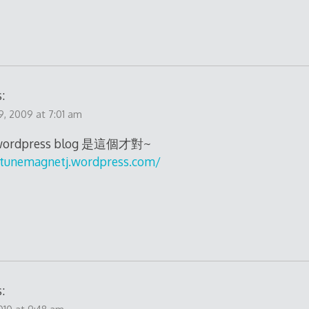
:
, 2009 at 7:01 am
ordpress blog 是這個才對~
rtunemagnetj.wordpress.com/
: