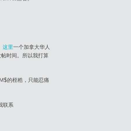
。
这里
一个加拿大华人
发帖时间。所以我打算
M$的桎梏，只能忍痛
和我联系