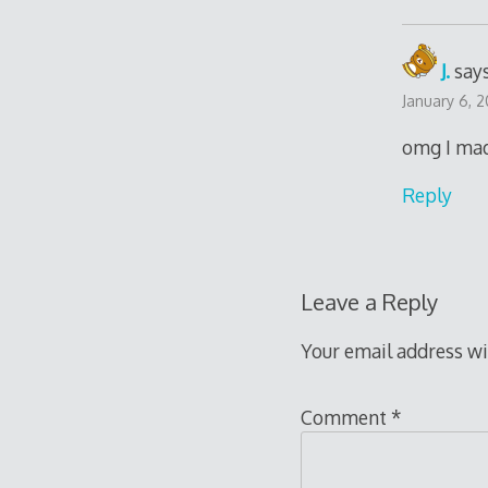
J.
says
January 6, 
omg I mad
Reply
Leave a Reply
Your email address wi
Comment
*