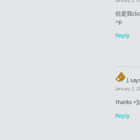
January 2, 
但是我cli
=p
Reply
J.
says
January 2, 2
thanks
Reply