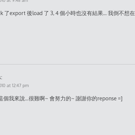
2010 at 9:48 am
ck 了export 後load 了 3, 4 個小時也沒有結果… 我倒不想在
:
010 at 12:47 pm
 =]這個我來說…很難啊~ 會努力的~ 謝謝你的reponse =]