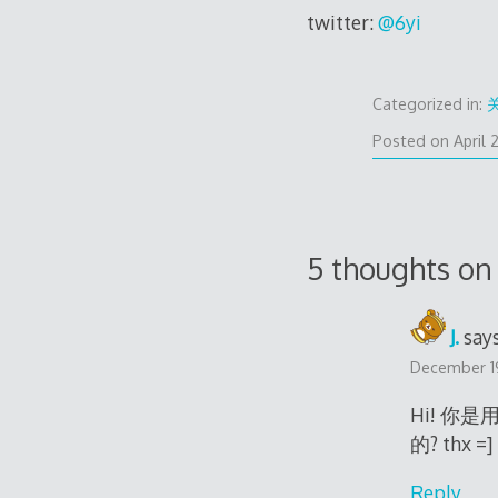
twitter:
@6yi
Categorized in:
Posted on
April 
5 thoughts on
J.
says
December 1
Hi! 你是用l
的? thx =]
Reply