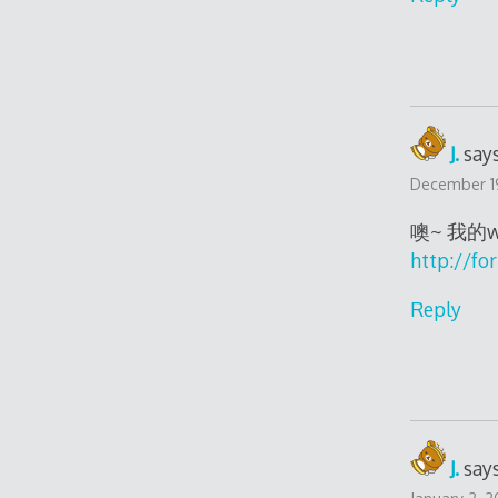
J.
says
December 19
噢~ 我的w
http://fo
Reply
J.
says