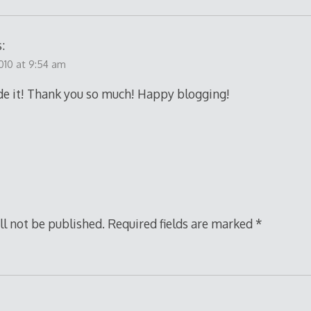
:
2010 at 9:54 am
e it! Thank you so much! Happy blogging!
ll not be published.
Required fields are marked
*