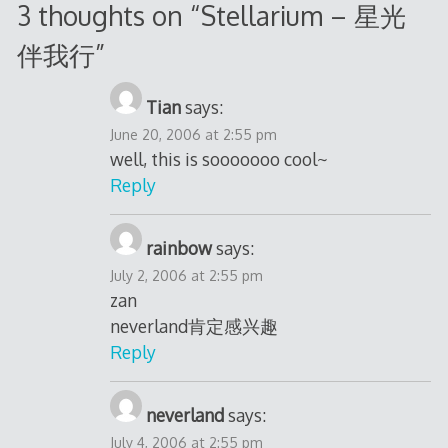
3 thoughts on “
Stellarium – 星光
伴我行
”
Tian
says:
June 20, 2006 at 2:55 pm
well, this is sooooooo cool~
Reply
rainbow
says:
July 2, 2006 at 2:55 pm
zan
neverland肯定感兴趣
Reply
neverland
says:
July 4, 2006 at 2:55 pm