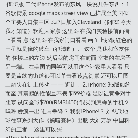
借3G版 二代iPhone发布的东风一块说几件东西： 1.
谷歌街景 google maps street view 已扩展至美国43
个主要人口集中区 3.27日加入Cleveland（囧RZ 今天
我才知道）欢迎大家点 这里 站在我们实验楼前面街
上看看 点 这里 站在我家门口看看 画面上那辆红色的
土星就是俺的破车（很清晰）。 这个 是我和室友住
的 住楼上的左边 然后我的房间在前面 室友的在房子
另一端。 在美国的同学可以用这个让家里人看看 只
要是蓝线的街道都可以单击看该点街景 还可以用图
上箭头在街上移动 —— 逛街！ 2. iPhone: 3G版如约
而至 其震撼的性能且不表 $199价格 足以让竞争对手
胆寒 试问全球$200(RMB1400) 能买到怎样的手机？
呜呼 爱疯一出 谁与争锋？ 我要iPhone! 3. 刘慈欣地
球往事系列大作《黑暗森林》出版 大刘万岁 中国科
幻的王者！ 这里可以买