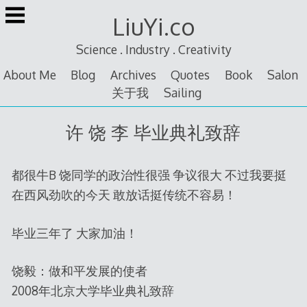
Skip
LiuYi.co
to
content
Science . Industry . Creativity
About Me
Blog
Archives
Quotes
Book
Salon
关于我
Sailing
许 饶 李 毕业典礼致辞
都很牛B 饶同学的政治性很强 争议很大 不过我要挺
在西风劲吹的今天 敢放话挺传统不容易！
毕业三年了 大家加油！
饶毅：做和平发展的使者
2008年北京大学毕业典礼致辞