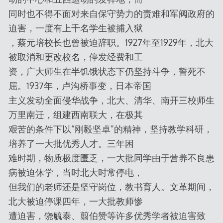
同时也不得不面对来自保守势力的责难和军阀政府的
迫害，一度有上千名学生被捕入狱
，蔡元培校长也曾被迫辞职。1927年至1929年，北大
被取消和更改校名，停发经费和工
资，广大师生在半饥饿状态下仍坚持斗争，誓死不
屈。1937年，卢沟桥事变，日本帝国
主义发动全面侵华战争，北大、清华、南开三校师生
万里南迁，组建西南联大，在极其
艰苦的条件下以“刚毅坚卓”的精神，坚持教学科研，
培养了一大批优秀人才。三年困
难时期，物质极度匮乏，一大批同学由于营养不良患
病被迫休学，当时北大时常停电，
但我们的老师还是坚守岗位，教书育人。文革期间，
北大被迫停课四年，一大批教师惨
遭迫害，饶毓泰、翦伯赞等许多优秀学者被迫害致