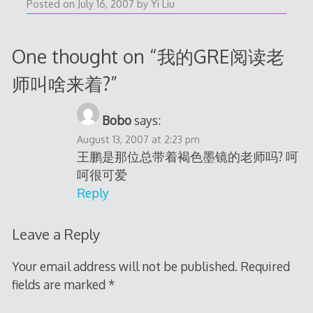
Posted on
July 16, 2007
by
Yi Liu
One thought on “
我的GRE阅读老
师叫啥来着?
”
Bobo
says:
August 13, 2007 at 2:23 pm
王鹏是那位总带着褐色墨镜的老师吗? 呵
呵很可爱
Reply
Leave a Reply
Your email address will not be published.
Required
fields are marked
*