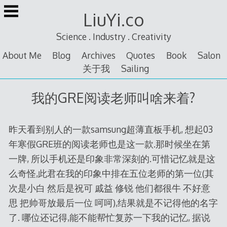
Skip
LiuYi.co
to
content
Science . Industry . Creativity
About Me
Blog
Archives
Quotes
Book
Salon
关于我
Sailing
我的GRE阅读老师叫啥来着?
昨天看到别人的一款samsung超薄直板手机, 想起03
年寒假GRE班的阅读老师也是这一款.那时候坐在第
一牌, 所以手机还是印象非常深刻的.可惜记忆就是这
么奇怪,此君在我的印象中排在五位老师的第一位(其
次是小白 然后是祝可 戚益 修锐 他们都很牛 不好意
思 把帅哥放最后一位 呵呵),结果就是不记得他的名字
了. 哪位还记得,能不能帮忙复苏一下我的记忆, 据说