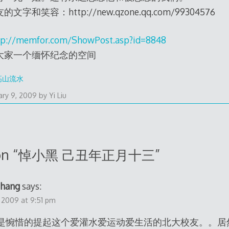
容：http://new.qzone.qq.com/99304576
memfor.com/ShowPost.asp?id=8848
大家一个缅怀纪念的空间
高山流水
ary 9, 2009
by
Yi Liu
n “
悼小黑 己丑年正月十三
”
zhang
says:
, 2009 at 9:51 pm
是惋惜的提起这个爱灌水爱运动爱生活的北大校友。。居