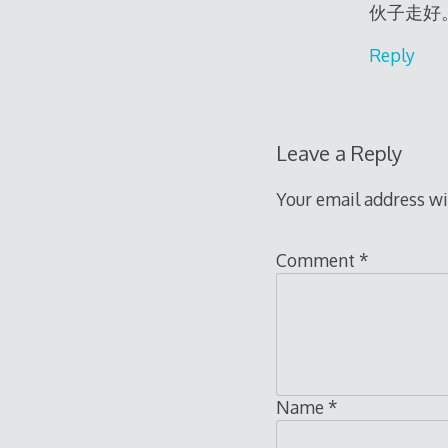
伙子走好
Reply
Leave a Reply
Your email address wi
Comment
*
Name
*