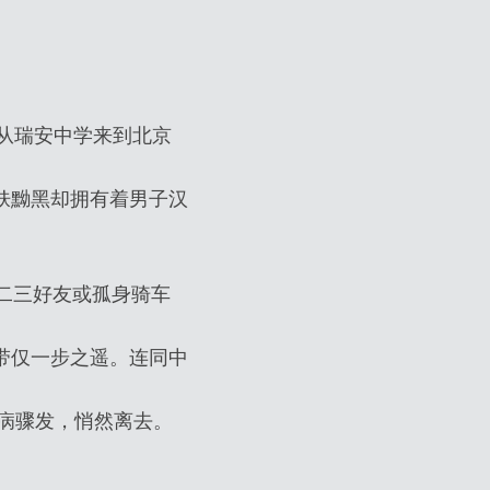
前从瑞安中学来到北京
肤黝黑却拥有着男子汉
二三好友或孤身骑车
带仅一步之遥。连同中
脏病骤发，悄然离去。