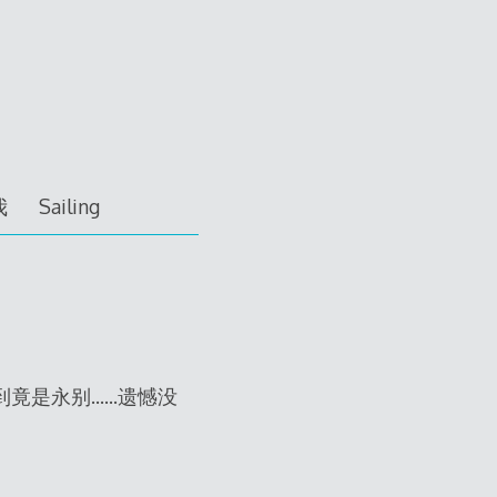
我
Sailing
到竟是永别……遗憾没