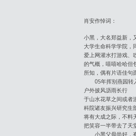
肖安作悼词：
小黑，大名郑益新，
大学生命科学学院，
爱上网灌水打游戏、
的气概，嘻嘻哈哈但
所知，偶有片语佳句
05年挥别燕园转入
户外披风沥雨长行
于山水花草之间或者
科院诸友振兴研究生
将有大成之际，不料天
把笑容一半带去了天
小黑父母尚好，有