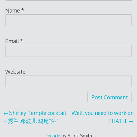
Name
*
Email
*
Website
Post
Shirley Temple cocktail
Well, you need to work on
– 秀兰 邓波儿 鸡尾“酒”
THAT !!!
navigation
Decode
by Scott Smith