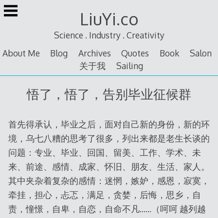
Skip
LiuYi.co
to
content
Science . Industry . Creativity
About Me
Blog
Archives
Quotes
Book
Salon
关于我
Sailing
悟了，悟了，告别毕业征候群
首先得承认，毕业之后，面对自己新的身份，新的环
境，乌七八糟的思考了很多，列出来都是老生长谈的
问题：专业、毕业、回国、留美、工作、学术、未
来、前途、感情、成家、怀旧、朋友、生活、家人。
其中夹杂着复杂的感情：迷惘，嫉妒，感恩，寂寞，
牵挂，担心，忐忑，满足，贪婪，后悔，思乡，自
责，憧憬，自卑，自恋，自命不凡……（呵呵 越列越