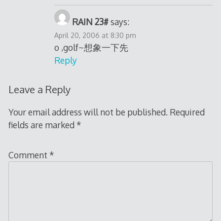
RAIN 23#
says:
April 20, 2006 at 8:30 pm
o ,golf~想象一下先
Reply
Leave a Reply
Your email address will not be published.
Required
fields are marked
*
Comment
*