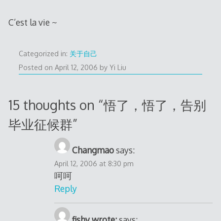
C’est la vie ~
Categorized in:
关于自己
Posted on
April 12, 2006
by
Yi Liu
15 thoughts on “
悟了，悟了，告别
毕业征候群
”
Changmao
says:
April 12, 2006 at 8:30 pm
呵呵
Reply
fishy wrote:
says: