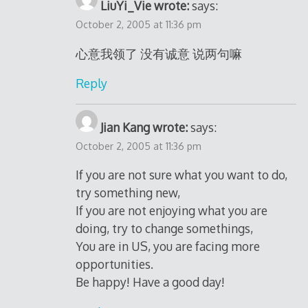
LiuYi_Vie wrote:
says:
October 2, 2005 at 11:36 pm
心意我领了 没有诚意 说两句嘛
Reply
Jian Kang wrote:
says:
October 2, 2005 at 11:36 pm
If you are not sure what you want to do,
try something new,
If you are not enjoying what you are
doing, try to change somethings,
You are in US, you are facing more
opportunities.
Be happy! Have a good day!