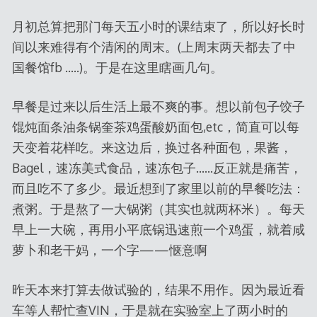
月初总算把那门每天五小时的课结束了，所以好长时
间以来难得有个清闲的周末。(上周末两天都去了中
国餐馆fb …..)。于是在这里瞎画几句。
早餐是过来以后生活上最不爽的事。想以前包子饺子
馄炖面条油条锅奎茶鸡蛋酸奶面包,etc，简直可以每
天变着花样吃。来这边后，换过各种面包，果酱，
Bagel，速冻美式食品，速冻包子……反正就是痛苦，
而且吃不了多少。最近想到了家里以前的早餐吃法：
煮粥。于是熬了一大锅粥（其实也就两杯米）。每天
早上一大碗，再用小平底锅迅速煎一个鸡蛋，就着咸
萝卜和老干妈，一个字——惬意啊
昨天本来打算去做试验的，结果不用作。因为最近看
车等人帮忙查VIN，于是就在实验室上了两小时的