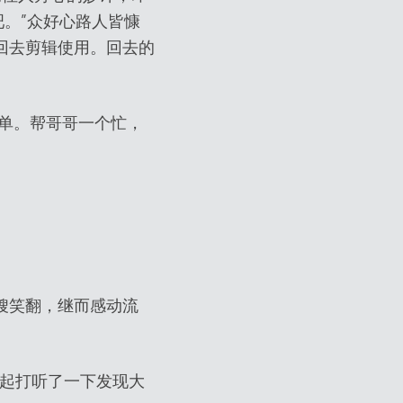
吧。”众好心路人皆慷
回去剪辑使用。回去的
简单。帮哥哥一个忙，
嫂笑翻，继而感动流
一起打听了一下发现大