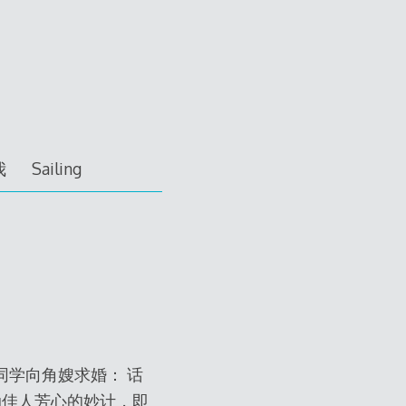
我
Sailing
学向角嫂求婚： 话
动佳人芳心的妙计，即