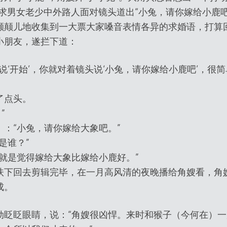
请求男女老少中外路人面对镜头道出“小兔，请你嫁给小鹿
颠颠儿地收集到一大票大家嗓音表情各异的求婚语，打算
小朋友，遂拦下道：
说‘开始’，你就对着镜头说‘小兔，请你嫁给小鹿吧’，很
了点头。
”
：“小兔，请你嫁给大象吧。”
是谁？”
就是觉得嫁给大象比嫁给小鹿好。”
扶下回去剪辑完毕，在一月高风清的夜晚播给角嫂看，角
成。
劲眨眨眼睛，说：“角嫂很凶悍。来时和猴子（今何在）