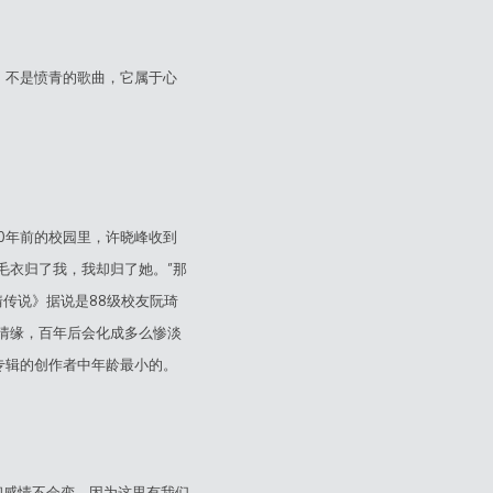
》不是愤青的歌曲，它属于心
0年前的校园里，许晓峰收到
毛衣归了我，我却归了她。”那
传说》据说是88级校友阮琦
情缘，百年后会化成多么惨淡
专辑的创作者中年龄最小的。
和感情不会变，因为这里有我们