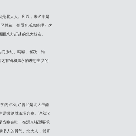
就是北大人。所以，未名湖是
中国区总裁、创盟音乐总经理）这
从四面八方赶赴的北大校友。
他们激动、呐喊、雀跃、难
言之有物和隽永的理想主义的
学的许秋汉“曾经是北大最酷
学生需缴纳城市增容费。许秋汉
是当晚在唯一在观众强烈要求
读书人的骨气。北大人，就算