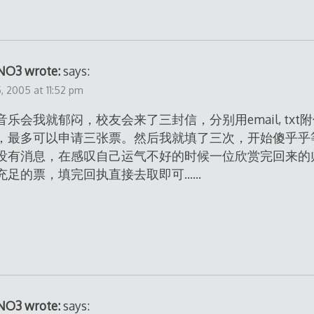
O3 wrote:
says:
 2005 at 11:52 pm
乐会我就郁闷，校友会来了三封信，分别用email, txt附件
，最多可以申请三张票。然后我就填了三次，开始傻乎乎
没有消息，在感叹自己运气不好的时候一位欣赏完回来的
充足的票，填完回执直接去取即可……
O3 wrote:
says: