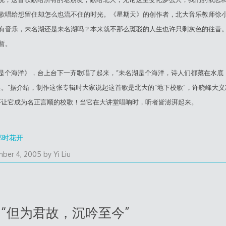
歌唱给想留住却怎么也流不住的时光。《星期天》的创作者，北大音乐教师徐
有音乐，未名湖还是未名湖吗？本来就不那么斑驳的人生也许只剩灰色的往昔
暂。
个海洋》，台上台下一齐歌唱了起来，“未名湖是个海洋，诗人们都藏在水底
里。”据介绍，制作这张专辑时大家说起这首歌是北大的“地下校歌”，许晓峰大义
要让它成为名正言顺的校歌！当它在大讲堂唱响时，听者皆澎湃起来。
那时花开
ber 4, 2005
by
Yi Liu
 “
但为君故，沉吟至今
”