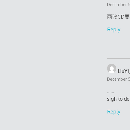
December 5,
两张CD要
Reply
LiuYi
December 5,
……
sigh to d
Reply