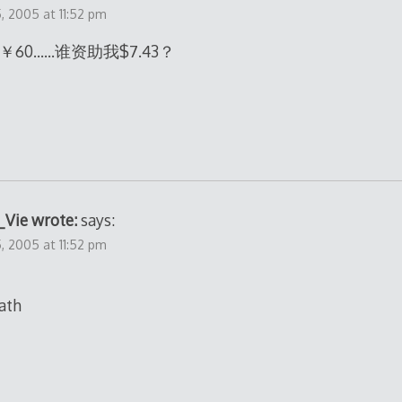
 2005 at 11:52 pm
￥60……谁资助我$7.43？
_Vie wrote:
says:
 2005 at 11:52 pm
eath