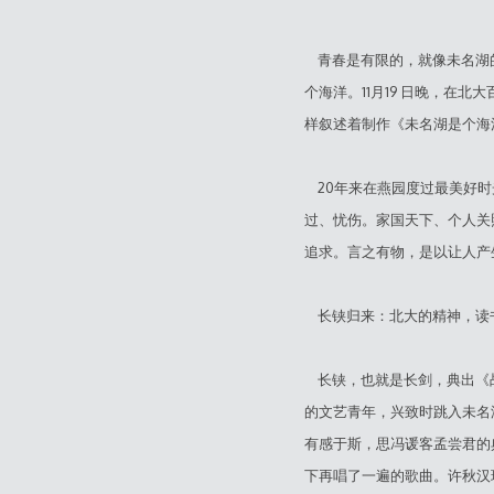
青春是有限的，就像未名湖
个海洋。11月19 日晚，在
样叙述着制作《未名湖是个海洋
20年来在燕园度过最美好时
过、忧伤。家国天下、个人关
追求。言之有物，是以让人产
长铗归来：北大的精神，读
长铗，也就是长剑，典出《战
的文艺青年，兴致时跳入未名
有感于斯，思冯谖客孟尝君的
下再唱了一遍的歌曲。许秋汉