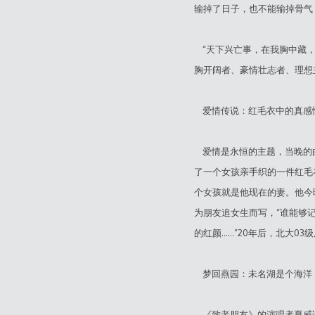
输掉了日子，也不能输掉骨气
“天下兴亡事，在我胸中藏，
胸开阔者、豪情壮志者、理想
爱情传说：红毛衣中的真感
爱情是永恒的主题，当晚的曲
了一个女孩亲手织的一件红毛
个女孩就是他现在的妻。他今
为朋友追女生而写，“谁能够
的红颜……”20年后，北大
梦回燕园：未名湖是个海洋
《致老朋友》的演唱者夏威说