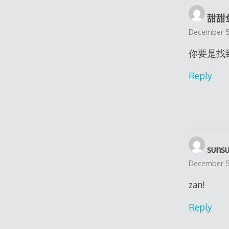
甜甜鱼
December 5,
你要是找
Reply
sunsu
December 5,
zan!
Reply