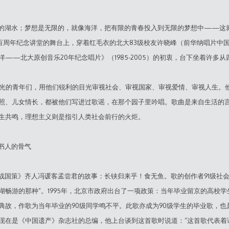
的湖水；梦想是无限的，就像海洋，把有限的青春投入到无限的梦想中——这
北大百周年纪念讲堂的舞台上，穿着红毛衣的北大83级校友许晓峰（前华纳唱片
——北大原创音乐20年纪念唱片》（1985-2005）的初衷，台下坐着许多
光的青年们，用他们锐利的目光审视社会、审视国家、审视爱情、审视人生。
照、儿女情长，都被他们写进过歌谣，在那个园子里吟唱。歌曲是来自生活的
生共鸣，理想主义则是指引人类社会前行的火炬。
书人的骨气
国策》齐人冯谖客孟尝君的故事：长铗归来乎！食无鱼。歌的创作者91级社会
湖畅游的那种”。1995年，北京市政府出台了一项政策：当年毕业留京的高校
典故，作歌为当年毕业的90级同学鸣不平。此歌亦成为90级学生的毕业歌，也
现在是《中国遗产》杂志社的总编，他上台谈到这首歌时说道：“这首歌代表着