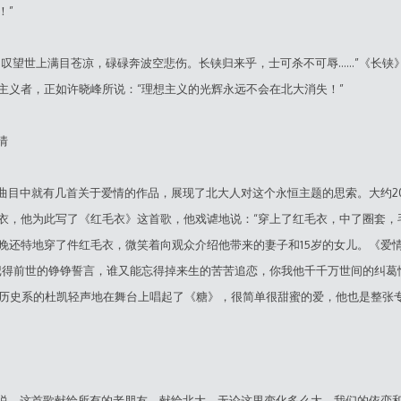
！”
叹望世上满目苍凉，碌碌奔波空悲伤。长铗归来乎，士可杀不可辱……”《长铗
主义者，正如许晓峰所说：“理想主义的光辉永远不会在北大消失！”
情
目中就有几首关于爱情的作品，展现了北大人对这个永恒主题的思索。大约2
衣，他为此写了《红毛衣》这首歌，他戏谑地说：“穿上了红毛衣，中了圈套，
晚还特地穿了件红毛衣，微笑着向观众介绍他带来的妻子和15岁的女儿。《爱情
记得前世的铮铮誓言，谁又能忘得掉来生的苦苦追恋，你我他千千万世间的纠葛
03级历史系的杜凯轻声地在舞台上唱起了《糖》，很简单很甜蜜的爱，他也是整张
，这首歌献给所有的老朋友，献给北大，无论这里变化多么大，我们的依恋