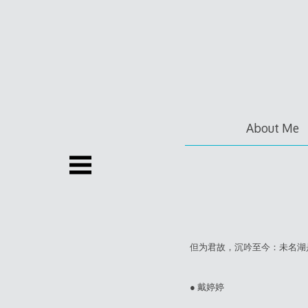
Skip
to
content
About Me
但为君故，沉吟至今：未名湖
● 戴婷婷