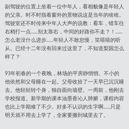
副驾驶的位置上坐着一位中年人，看相貌像是年轻人
的父亲。时不时指着窗外的景物说这是当年的啥啥。
驾驶室还不时传来中年人大声的说教：看车，错车往
右稍打一点……别太靠右，中间的好路你不走？！……
怎么老没什么进步……年轻人不敢怠慢，笑嘻嘻的听
从。已经十二年没有回来过这里了，不知道梨园怎么
样了？
93年初春的一个夜晚，林场的平房静悄悄。不小的
他依然和父母睡在一起。父母收拾了一天早已沉沉睡
去。他轻轻转个身，独自面向墙壁。一周前，他刚去
学校报道。新学期的课本油墨香沁人肺腑，课程内容
也比上学期难了不少。好多不认识的生字啊……只是
明天就不用去上学了，全家要搬到城里去了。