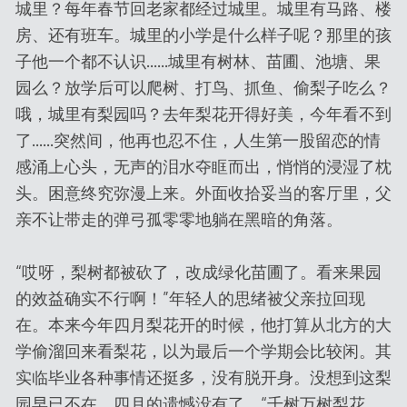
城里？每年春节回老家都经过城里。城里有马路、楼
房、还有班车。城里的小学是什么样子呢？那里的孩
子他一个都不认识……城里有树林、苗圃、池塘、果
园么？放学后可以爬树、打鸟、抓鱼、偷梨子吃么？
哦，城里有梨园吗？去年梨花开得好美，今年看不到
了……突然间，他再也忍不住，人生第一股留恋的情
感涌上心头，无声的泪水夺眶而出，悄悄的浸湿了枕
头。困意终究弥漫上来。外面收拾妥当的客厅里，父
亲不让带走的弹弓孤零零地躺在黑暗的角落。
“哎呀，梨树都被砍了，改成绿化苗圃了。看来果园
的效益确实不行啊！”年轻人的思绪被父亲拉回现
在。本来今年四月梨花开的时候，他打算从北方的大
学偷溜回来看梨花，以为最后一个学期会比较闲。其
实临毕业各种事情还挺多，没有脱开身。没想到这梨
园早已不在。四月的遗憾没有了，“千树万树梨花