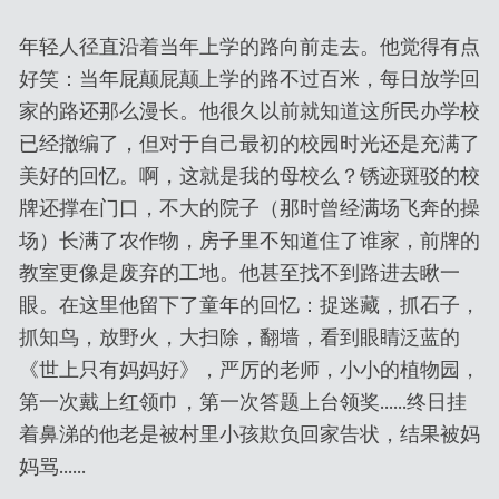
年轻人径直沿着当年上学的路向前走去。他觉得有点
好笑：当年屁颠屁颠上学的路不过百米，每日放学回
家的路还那么漫长。他很久以前就知道这所民办学校
已经撤编了，但对于自己最初的校园时光还是充满了
美好的回忆。啊，这就是我的母校么？锈迹斑驳的校
牌还撑在门口，不大的院子（那时曾经满场飞奔的操
场）长满了农作物，房子里不知道住了谁家，前牌的
教室更像是废弃的工地。他甚至找不到路进去瞅一
眼。在这里他留下了童年的回忆：捉迷藏，抓石子，
抓知鸟，放野火，大扫除，翻墙，看到眼睛泛蓝的
《世上只有妈妈好》，严厉的老师，小小的植物园，
第一次戴上红领巾，第一次答题上台领奖……终日挂
着鼻涕的他老是被村里小孩欺负回家告状，结果被妈
妈骂……