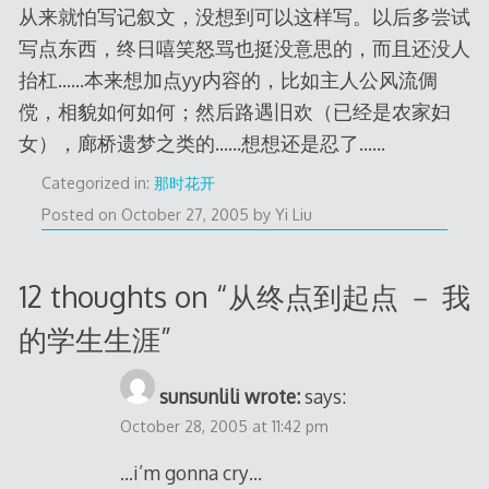
从来就怕写记叙文，没想到可以这样写。以后多尝试
写点东西，终日嘻笑怒骂也挺没意思的，而且还没人
抬杠……本来想加点yy内容的，比如主人公风流倜
傥，相貌如何如何；然后路遇旧欢（已经是农家妇
女），廊桥遗梦之类的……想想还是忍了……
Categorized in:
那时花开
Posted on
October 27, 2005
by
Yi Liu
12 thoughts on “
从终点到起点 － 我
的学生生涯
”
sunsunlili wrote:
says:
October 28, 2005 at 11:42 pm
…i’m gonna cry…