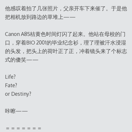
他感叹着拍了几张照片，父亲开车下来催了。于是他
把相机放到路边的草堆上——
Canon A85桔黄色时间灯闪了起来。他站在母校的门
口，穿着BIO 2001的毕业纪念衫，理了理被汗水浸湿
的头发，把头上的荷叶正了正，冲着镜头来了个标志
式的傻笑——
Life?
Fate?
or Destiny?
咔嚓——
＝＝＝＝＝＝＝