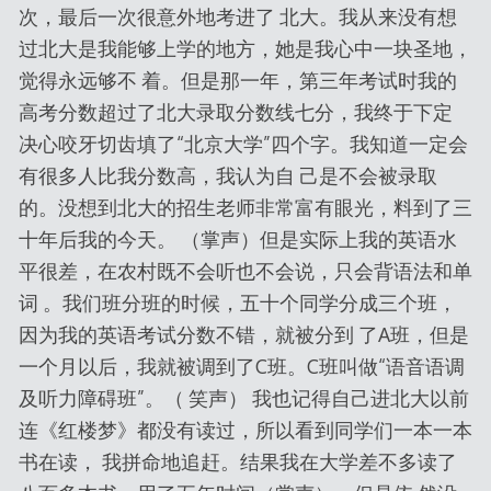
次，最后一次很意外地考进了 北大。我从来没有想
过北大是我能够上学的地方，她是我心中一块圣地，
觉得永远够不 着。但是那一年，第三年考试时我的
高考分数超过了北大录取分数线七分，我终于下定
决心咬牙切齿填了“北京大学”四个字。我知道一定会
有很多人比我分数高，我认为自 己是不会被录取
的。没想到北大的招生老师非常富有眼光，料到了三
十年后我的今天。 （掌声）但是实际上我的英语水
平很差，在农村既不会听也不会说，只会背语法和单
词 。我们班分班的时候，五十个同学分成三个班，
因为我的英语考试分数不错，就被分到 了A班，但是
一个月以后，我就被调到了C班。C班叫做“语音语调
及听力障碍班”。（ 笑声） 我也记得自己进北大以前
连《红楼梦》都没有读过，所以看到同学们一本一本
书在读， 我拼命地追赶。结果我在大学差不多读了